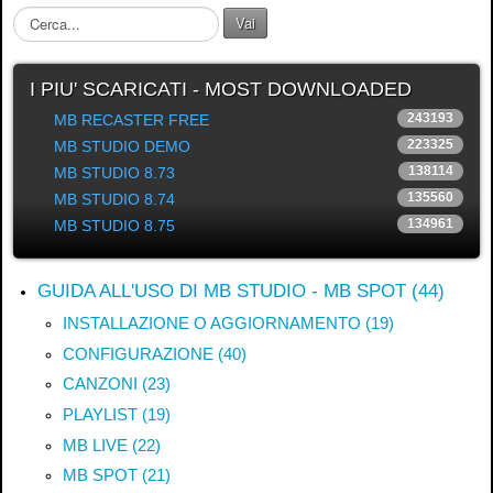
C
Vai
e
r
c
I PIU' SCARICATI - MOST DOWNLOADED
a
243193
MB RECASTER FREE
.
223325
MB STUDIO DEMO
.
.
138114
MB STUDIO 8.73
135560
MB STUDIO 8.74
134961
MB STUDIO 8.75
GUIDA ALL'USO DI MB STUDIO - MB SPOT (44)
INSTALLAZIONE O AGGIORNAMENTO (19)
CONFIGURAZIONE (40)
CANZONI (23)
PLAYLIST (19)
MB LIVE (22)
MB SPOT (21)