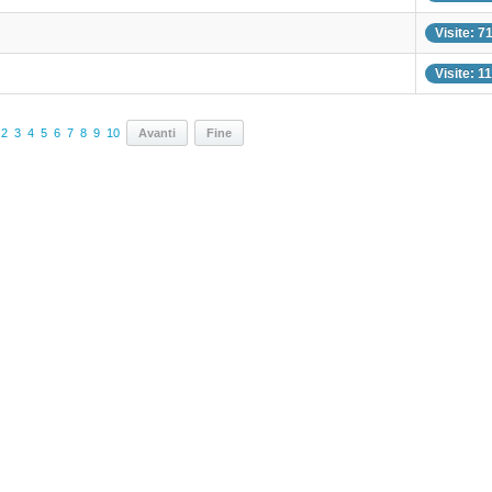
Visite: 7
Visite: 1
2
3
4
5
6
7
8
9
10
Avanti
Fine