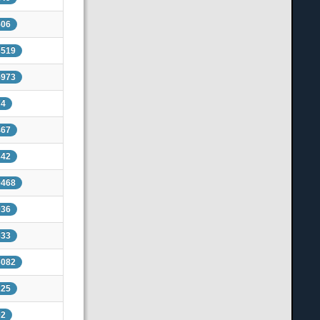
506
3519
5973
74
467
342
9468
936
633
6082
225
02