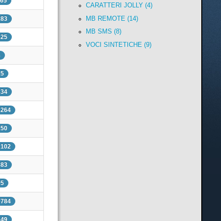
165
CARATTERI JOLLY (4)
MB REMOTE (14)
183
MB SMS (8)
625
VOCI SINTETICHE (9)
8
15
634
3264
150
2102
383
05
9784
249