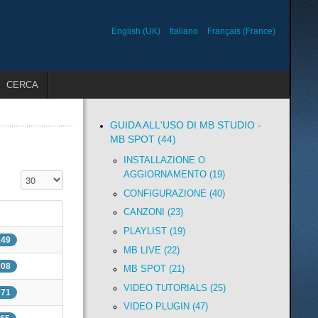
English (UK)
Italiano
Français (France)
CERCA
GUIDA ALL'USO DI MB STUDIO -
MB SPOT (44)
INSTALLAZIONE O
AGGIORNAMENTO (19)
Visualizza n.
CONFIGURAZIONE (40)
CANZONI (23)
PLAYLIST (19)
149
MB LIVE (22)
008
MB SPOT (21)
VIDEO TUTORIALS (25)
971
VIDEO PLUGIN (47)