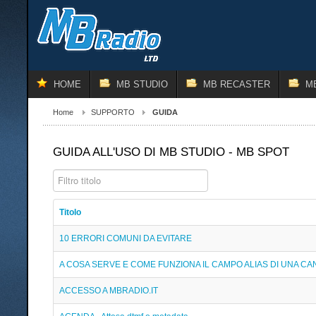
HOME
MB STUDIO
MB RECASTER
M
Home
SUPPORTO
GUIDA
GUIDA ALL'USO DI MB STUDIO - MB SPOT
Filtro titolo
Titolo
10 ERRORI COMUNI DA EVITARE
A COSA SERVE E COME FUNZIONA IL CAMPO ALIAS DI UNA C
ACCESSO A MBRADIO.IT