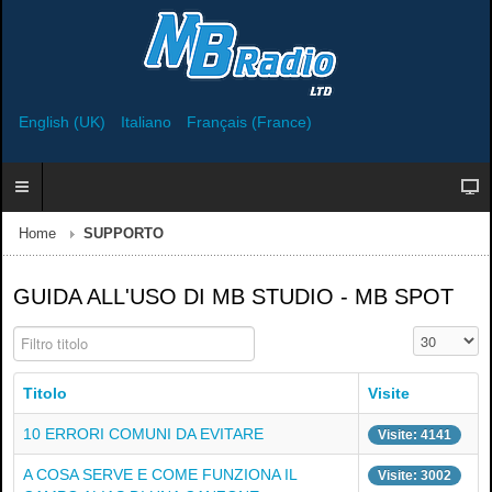
English (UK)
Italiano
Français (France)
Home
SUPPORTO
GUIDA ALL'USO DI MB STUDIO - MB SPOT
Filtro titolo
Visualizza n
Titolo
Visite
10 ERRORI COMUNI DA EVITARE
Visite: 4141
A COSA SERVE E COME FUNZIONA IL
Visite: 3002