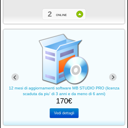
2
ONLINE
za
12 mesi di aggiornamenti software MB STUDIO PRO (licenza
1
scaduta da piu' di 3 anni e da meno di 6 anni)
170€
Vedi dettagli