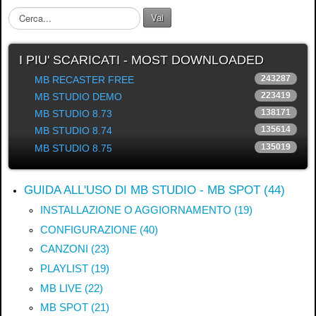
C
Vai
e
r
c
I PIU' SCARICATI - MOST DOWNLOADED
a
243287
MB RECASTER FREE
.
223419
MB STUDIO DEMO
.
.
138171
MB STUDIO 8.73
135614
MB STUDIO 8.74
135019
MB STUDIO 8.75
GUIDA ALL'USO DI MB STUDIO - MB SPOT (44)
INSTALLAZIONE O AGGIORNAMENTO (19)
CONFIGURAZIONE (40)
CANZONI (23)
PLAYLIST (19)
MB LIVE (22)
MB SPOT (21)