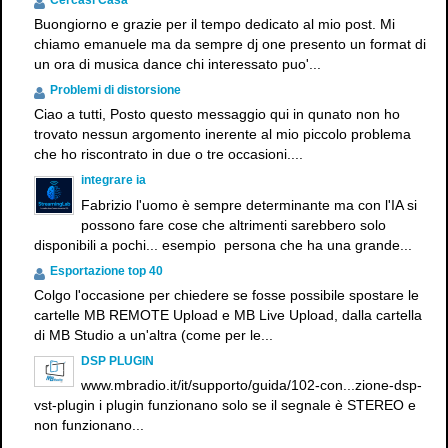
Buongiorno e grazie per il tempo dedicato al mio post. Mi
chiamo emanuele ma da sempre dj one presento un format di
un ora di musica dance chi interessato puo'...
Problemi di distorsione
Ciao a tutti, Posto questo messaggio qui in qunato non ho
trovato nessun argomento inerente al mio piccolo problema
che ho riscontrato in due o tre occasioni....
integrare ia
Fabrizio l'uomo è sempre determinante ma con l'IA si
possono fare cose che altrimenti sarebbero solo
disponibili a pochi... esempio persona che ha una grande...
Esportazione top 40
Colgo l'occasione per chiedere se fosse possibile spostare le
cartelle MB REMOTE Upload e MB Live Upload, dalla cartella
di MB Studio a un'altra (come per le...
DSP PLUGIN
www.mbradio.it/it/supporto/guida/102-con...zione-dsp-
vst-plugin i plugin funzionano solo se il segnale è STEREO e
non funzionano...