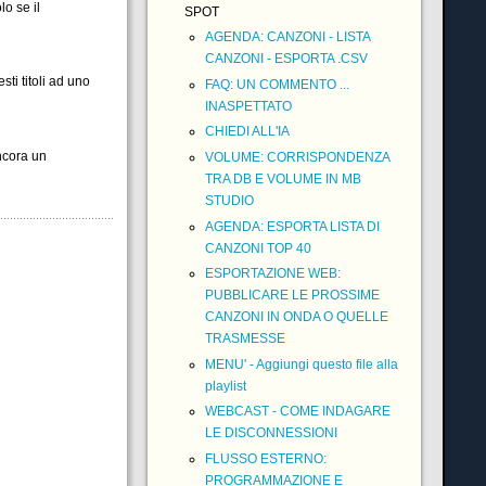
o se il
SPOT
AGENDA: CANZONI - LISTA
CANZONI - ESPORTA .CSV
ti titoli ad uno
FAQ: UN COMMENTO ...
INASPETTATO
CHIEDI ALL'IA
ncora un
VOLUME: CORRISPONDENZA
TRA DB E VOLUME IN MB
STUDIO
AGENDA: ESPORTA LISTA DI
CANZONI TOP 40
ESPORTAZIONE WEB:
PUBBLICARE LE PROSSIME
CANZONI IN ONDA O QUELLE
TRASMESSE
MENU' - Aggiungi questo file alla
playlist
WEBCAST - COME INDAGARE
LE DISCONNESSIONI
FLUSSO ESTERNO:
PROGRAMMAZIONE E