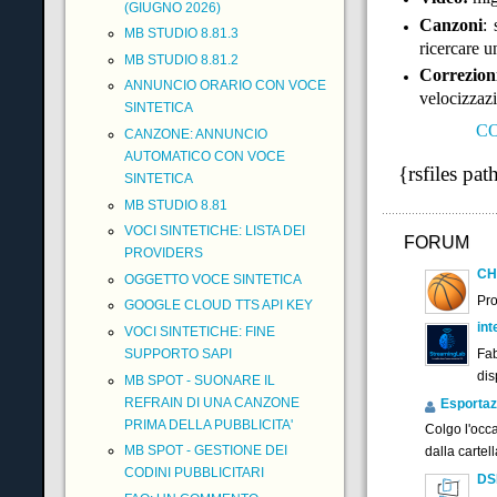
(GIUGNO 2026)
Canzoni
: 
MB STUDIO 8.81.3
ricercare 
MB STUDIO 8.81.2
Correzion
ANNUNCIO ORARIO CON VOCE
velocizzaz
SINTETICA
CO
CANZONE: ANNUNCIO
AUTOMATICO CON VOCE
{rsfiles p
SINTETICA
MB STUDIO 8.81
VOCI SINTETICHE: LISTA DEI
FORUM
PROVIDERS
CH
OGGETTO VOCE SINTETICA
Pr
GOOGLE CLOUD TTS API KEY
int
VOCI SINTETICHE: FINE
Fab
SUPPORTO SAPI
dis
MB SPOT - SUONARE IL
REFRAIN DI UNA CANZONE
Esportaz
PRIMA DELLA PUBBLICITA'
Colgo l'occ
MB SPOT - GESTIONE DEI
dalla cartel
CODINI PUBBLICITARI
DS