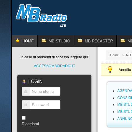
HOME
MB STUDIO
MB RECASTER
M
Home
NOT
In caso di problemi di accesso leggere qui
ACCESSO A MBRADIO.IT
Vendita 
LOGIN
AGENDA:
Nome utente
CONSIG
MB STUD
Password
MB STUD
ANNUNC
Ricordami