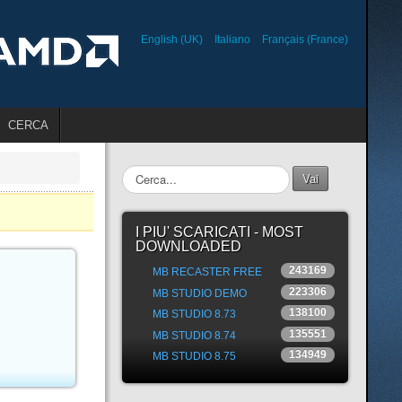
English (UK)
Italiano
Français (France)
CERCA
Cerca...
Vai
I PIU' SCARICATI - MOST
DOWNLOADED
243169
MB RECASTER FREE
223306
MB STUDIO DEMO
138100
MB STUDIO 8.73
135551
MB STUDIO 8.74
134949
MB STUDIO 8.75