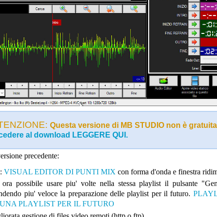
TENZIONE:
Questa versione di MB STUDIO non è gratuita
cedere al download LEGGERE QUI.
versione precedente:
:
VISUAL EDITOR DI PUNTI MIX
con forma d'onda e finestra ridi
 ora possibile usare piu' volte nella stessa playlist il pulsante "Ge
ndendo piu' veloce la preparazione delle playlist per il futuro.
PLAYL
UNA PLAYLIST PER IL FUTURO
iorata gestione di files video remoti (http o ftp)