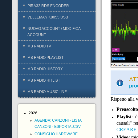
PIRA32 RDS ENCODER
VELLEMAN K8055 USB
NUOVO ACCOUNT / MODIFICA
ACCOUNT
MB RADIO TV
MB RADIO PLAYLIST
MB RADIO HISTORY
AT
MB RADIO HITLIST
pro
MB RADIO MUSICLINE
Rispetto alla 
Preascolto
2026
Playlist
: è
AGENDA: CANZONI - LISTA
causali" re
CANZONI - ESPORTA .CSV
CREARE 
CONSIGLIO HARDWARE
Video:
migl