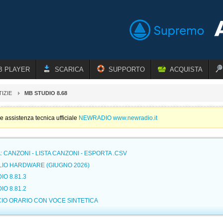
B PLAYER
SCARICA
SUPPORTO
ACQUISTA
IZIE
MB STUDIO 8.68
e assistenza tecnica ufficiale
NEWRADIO www.newradio.it
 CANZONI - LISTA CANZONI - ESPORTA .CSV
LIO HARDWARE (GIUGNO 2026)
IO 8.81.3
IO 8.81.2
IO ORARIO CON VOCE SINTETICA