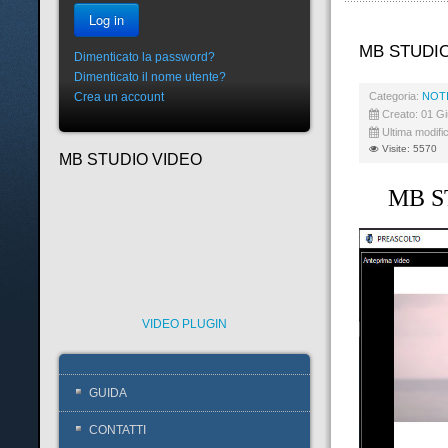
Log in
MB STUDIO
Dimenticato la password?
Dimenticato il nome utente?
Categoria:
NOTI
Crea un account
Creato: 01 G
Ultima modifi
Visite: 5570
MB STUDIO VIDEO
MB ST
VIDEO PLUGIN
GUIDA
CONTATTI