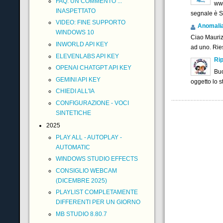
FAQ: UN COMMENTO ...
www
INASPETTATO
segnale è 
VIDEO: FINE SUPPORTO
Anomalia f
WINDOWS 10
Ciao Maurizi
INWORLD API KEY
ad uno. Ries
ELEVENLABS API KEY
Rip
OPENAI CHATGPT API KEY
Buo
GEMINI API KEY
oggetto lo 
CHIEDI ALL'IA
CONFIGURAZIONE - VOCI
SINTETICHE
2025
PLAY ALL - AUTOPLAY -
AUTOMATIC
WINDOWS STUDIO EFFECTS
CONSIGLIO WEBCAM
(DICEMBRE 2025)
PLAYLIST COMPLETAMENTE
DIFFERENTI PER UN GIORNO
MB STUDIO 8.80.7