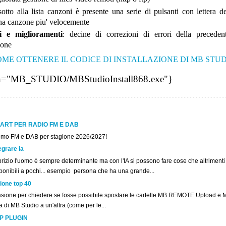
sotto alla lista canzoni è presente una serie di pulsanti con lettera de
una canzone piu' velocemente
i e miglioramenti
: decine di correzioni di errori della preceden
ione
ME OTTENERE IL CODICE DI INSTALLAZIONE DI MB STU
ath="MB_STUDIO/MBStudioInstall868.exe"}
ART PER RADIO FM E DAB
omo FM e DAB per stagione 2026/2027!
egrare ia
rizio l'uomo è sempre determinante ma con l'IA si possono fare cose che altriment
ponibili a pochi... esempio persona che ha una grande...
ione top 40
asione per chiedere se fosse possibile spostare le cartelle MB REMOTE Upload e 
la di MB Studio a un'altra (come per le...
P PLUGIN