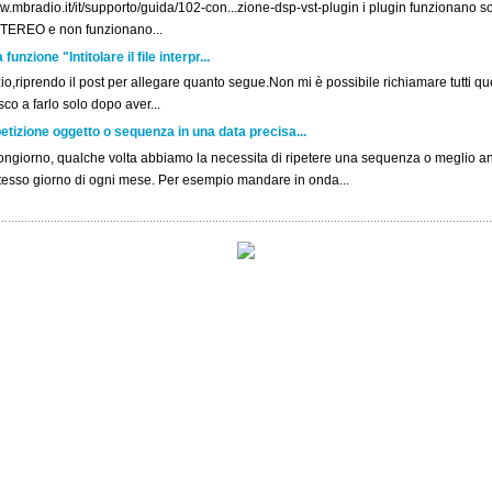
.mbradio.it/it/supporto/guida/102-con...zione-dsp-vst-plugin i plugin funzionano sol
STEREO e non funzionano...
unzione "Intitolare il file interpr...
o,riprendo il post per allegare quanto segue.Non mi è possibile richiamare tutti ques
co a farlo solo dopo aver...
etizione oggetto o sequenza in una data precisa...
ngiorno, qualche volta abbiamo la necessita di ripetere una sequenza o meglio a
stesso giorno di ogni mese. Per esempio mandare in onda...