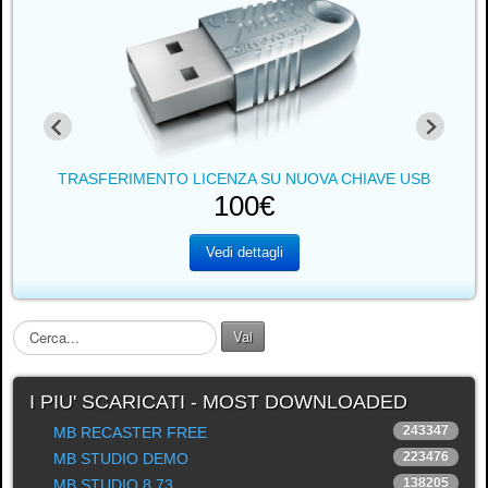
TRASFERIMENTO LICENZA SU NUOVA CHIAVE USB
100€
Vedi dettagli
C
Vai
e
r
c
I PIU' SCARICATI - MOST DOWNLOADED
a
243347
MB RECASTER FREE
.
223476
MB STUDIO DEMO
.
.
138205
MB STUDIO 8.73