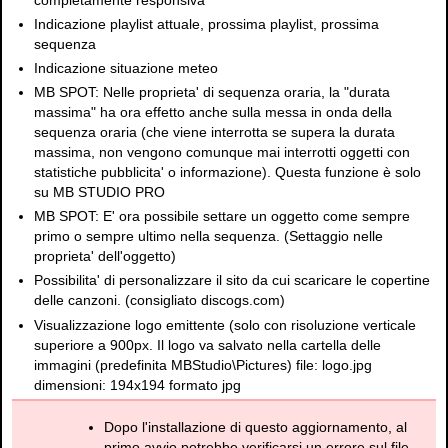
Indicazione playlist attuale, prossima playlist, prossima
sequenza
Indicazione situazione meteo
MB SPOT: Nelle proprieta' di sequenza oraria, la "durata
massima" ha ora effetto anche sulla messa in onda della
sequenza oraria (che viene interrotta se supera la durata
massima, non vengono comunque mai interrotti oggetti con
statistiche pubblicita' o informazione). Questa funzione è solo
su MB STUDIO PRO
MB SPOT: E' ora possibile settare un oggetto come sempre
primo o sempre ultimo nella sequenza. (Settaggio nelle
proprieta' dell'oggetto)
Possibilita' di personalizzare il sito da cui scaricare le copertine
delle canzoni. (consigliato discogs.com)
Visualizzazione logo emittente (solo con risoluzione verticale
superiore a 900px. Il logo va salvato nella cartella delle
immagini (predefinita MBStudio\Pictures) file: logo.jpg
dimensioni: 194x194 formato jpg
Dopo l'installazione di questo aggiornamento, al
primo avvio potrebbe verificarsi un errore sul file