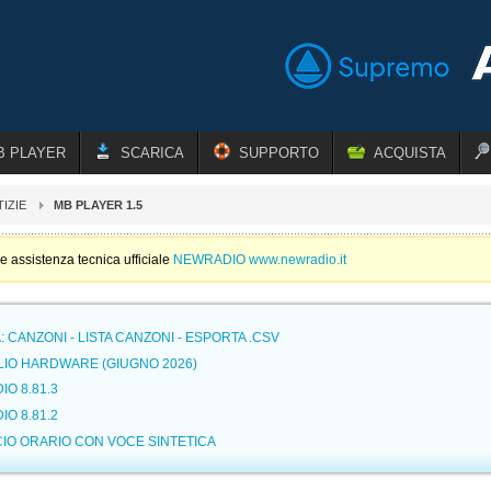
B PLAYER
SCARICA
SUPPORTO
ACQUISTA
IZIE
MB PLAYER 1.5
e assistenza tecnica ufficiale
NEWRADIO www.newradio.it
 CANZONI - LISTA CANZONI - ESPORTA .CSV
LIO HARDWARE (GIUGNO 2026)
IO 8.81.3
IO 8.81.2
IO ORARIO CON VOCE SINTETICA