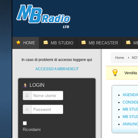
HOME
MB STUDIO
MB RECASTER
M
Home
NOT
In caso di problemi di accesso leggere qui
ACCESSO A MBRADIO.IT
Vendita 
LOGIN
AGENDA:
Nome utente
CONSIG
MB STUD
Password
MB STUD
ANNUNC
Ricordami