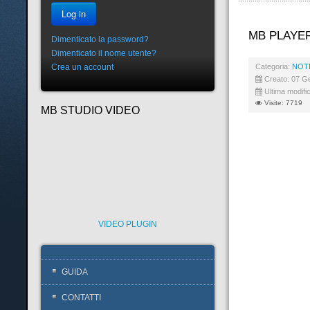
Log in
MB PLAYER
Dimenticato la password?
Dimenticato il nome utente?
Categoria:
NOTI
Crea un account
Creato: 07 G
Ultima modifi
Visite: 7719
MB STUDIO VIDEO
VIDEO PLUGIN
GUIDA
CONTATTI