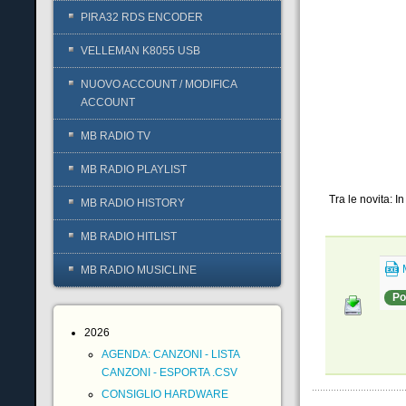
PIRA32 RDS ENCODER
VELLEMAN K8055 USB
NUOVO ACCOUNT / MODIFICA
ACCOUNT
MB RADIO TV
MB RADIO PLAYLIST
Tra le novita: I
MB RADIO HISTORY
MB RADIO HITLIST
MB RADIO MUSICLINE
Po
2026
AGENDA: CANZONI - LISTA
CANZONI - ESPORTA .CSV
CONSIGLIO HARDWARE