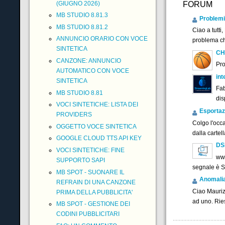
FORUM
(GIUGNO 2026)
MB STUDIO 8.81.3
Problemi
MB STUDIO 8.81.2
Ciao a tutt
ANNUNCIO ORARIO CON VOCE
problema che
SINTETICA
CH
CANZONE: ANNUNCIO
Pr
AUTOMATICO CON VOCE
int
SINTETICA
Fab
MB STUDIO 8.81
dis
VOCI SINTETICHE: LISTA DEI
Esportaz
PROVIDERS
Colgo l'occ
OGGETTO VOCE SINTETICA
dalla cartel
GOOGLE CLOUD TTS API KEY
DS
VOCI SINTETICHE: FINE
www
SUPPORTO SAPI
segnale è 
MB SPOT - SUONARE IL
Anomalia f
REFRAIN DI UNA CANZONE
Ciao Maurizi
PRIMA DELLA PUBBLICITA'
ad uno. Ries
MB SPOT - GESTIONE DEI
CODINI PUBBLICITARI