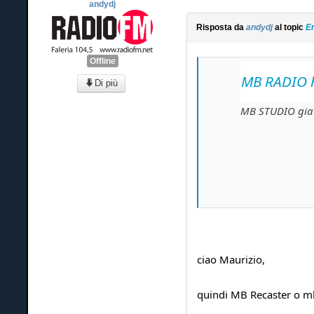
andydj
Risposta da
andydj
al topic
En
Offline
MB RADIO h
Di più
MB STUDIO gia' 
ciao Maurizio,
quindi MB Recaster o mbs