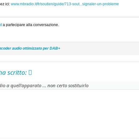
ez ici:
www.mbradio.it/fr/soutien/guide/713-sout...signaler-un-probleme
t
a partecipare alla conversazione.
coder audio ottimizzato per DAB+
a scritto:
io a quell'apparato ... non certo sostituirlo