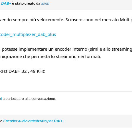
er DAB+
è stato creato da
alvin
olvendo sempre più velocemente. Si inseriscono nel mercato Mul
ncoder_multiplexer_dab_plus
tesse implementare un encoder interno (simile allo streaming, p
migrazione che permetta lo streaming nei formati:
KHz DAB+ 32 , 48 KHz
t
a partecipare alla conversazione.
ic
Encoder audio ottimizzato per DAB+