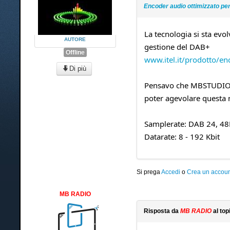
Encoder audio ottimizzato p
La tecnologia si sta ev
AUTORE
gestione del DAB+
Offline
www.itel.it/prodotto/e
Di più
Pensavo che MBSTUDIO po
poter agevolare questa 
Samplerate: DAB 24, 48
Datarate: 8 - 192 Kbit
Si prega
Accedi
o
Crea un accoun
MB RADIO
Risposta da
MB RADIO
al top