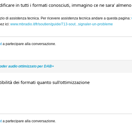
ficare in tutti i formati conosciuti, immagino ce ne sara' almeno
rvizio di assistenza tecnica. Per ricevere assistenza tecnica andare a questa pagina:
ez ici:
www.mbradio.it/fr/soutien/guide/713-sout...signaler-un-probleme
t
a partecipare alla conversazione.
oder audio ottimizzato per DAB+
bilità dei formati quanto sull'ottimizzazione
t
a partecipare alla conversazione.