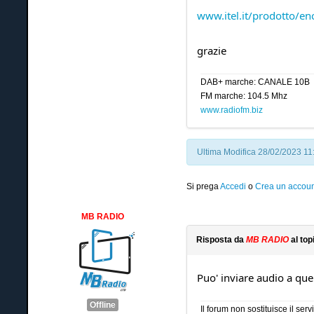
www.itel.it/prodotto/e
grazie
DAB+ marche: CANALE 10B
FM marche: 104.5 Mhz
www.radiofm.biz
Ultima Modifica 28/02/2023 1
Si prega
Accedi
o
Crea un accoun
MB RADIO
Risposta da
MB RADIO
al top
Puo' inviare audio a quel
Offline
Il forum non sostituisce il se