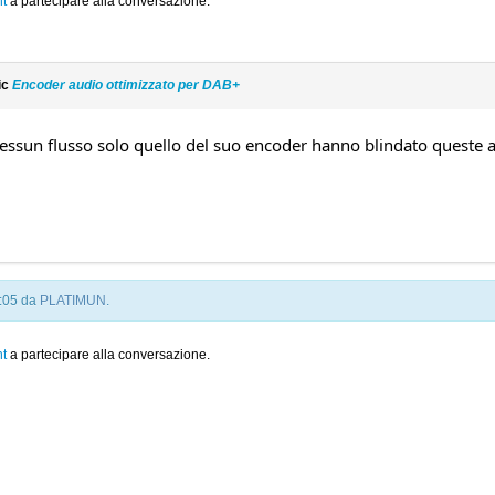
t
a partecipare alla conversazione.
ic
Encoder audio ottimizzato per DAB+
nessun flusso solo quello del suo encoder hanno blindato queste a
9:05 da
PLATIMUN
.
t
a partecipare alla conversazione.