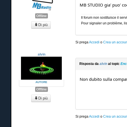
MB STUDIO gia' puo' codi
Offline
Il forum non sostituisce il se
Pour signaler un problème, lis
Di più
Si prega
Accedi
o
Crea un accoun
alvin
Risposta da
alvin
al topic
Enc
Non dubito sulla compati
AUTORE
Offline
Di più
Si prega
Accedi
o
Crea un accoun