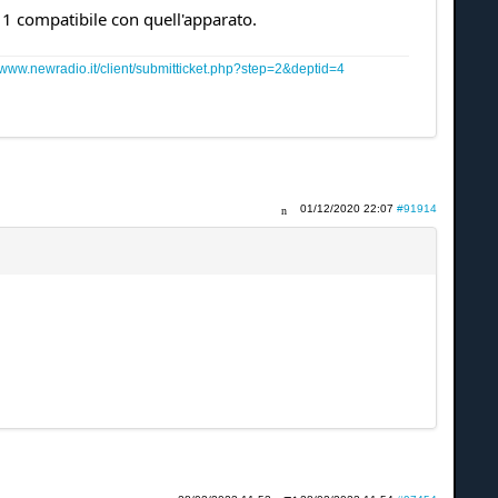
 1 compatibile con quell'apparato.
www.newradio.it/client/submitticket.php?step=2&deptid=4
01/12/2020 22:07
#91914