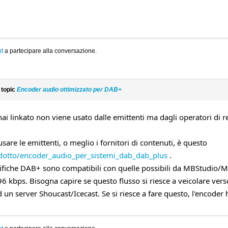
t
a partecipare alla conversazione.
 topic
Encoder audio ottimizzato per DAB+
hai linkato non viene usato dalle emittenti ma dagli operatori di r
are le emittenti, o meglio i fornitori di contenuti, è questo
odotto/encoder_audio_per_sistemi_dab_dab_plus
.
ifiche DAB+ sono compatibili con quelle possibili da MBStudio/MB
6 kbps. Bisogna capire se questo flusso si riesce a veicolare ver
d un server Shoucast/Icecast. Se si riesce a fare questo, l'encod