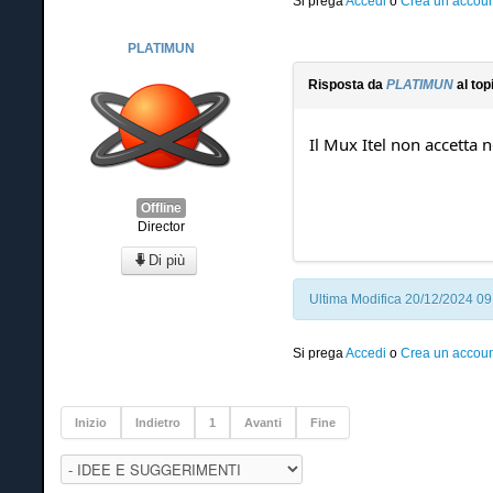
Si prega
Accedi
o
Crea un accoun
PLATIMUN
Risposta da
PLATIMUN
al top
Il Mux Itel non accetta 
Offline
Director
Di più
Ultima Modifica 20/12/2024 0
Si prega
Accedi
o
Crea un accoun
Inizio
Indietro
1
Avanti
Fine