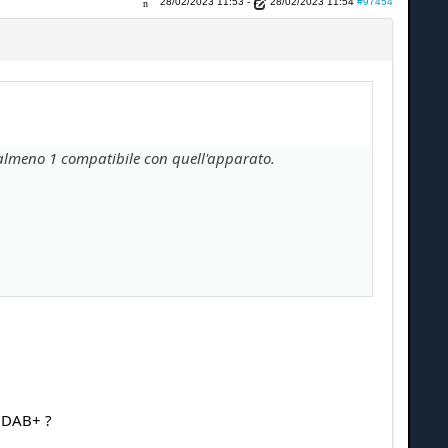
28/02/2023 11:53
-
28/02/2023 11:54
#97454
 almeno 1 compatibile con quell'apparato.
l DAB+ ?