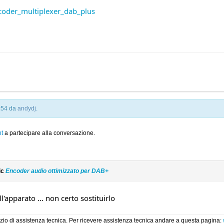
ncoder_multiplexer_dab_plus
1:54 da
andydj
.
t
a partecipare alla conversazione.
ic
Encoder audio ottimizzato per DAB+
l'apparato ... non certo sostituirlo
rvizio di assistenza tecnica. Per ricevere assistenza tecnica andare a questa pagina: