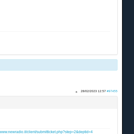
28/02/2023 12:57
#97455
www.newradio.it/client/submitticket.php?step=2&deptid=4