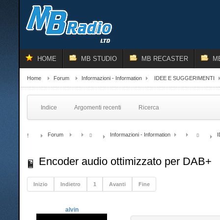
HOME
MB STUDIO
MB RECASTER
M
Home
Forum
Informazioni - Information
IDEE E SUGGERIMENTI
Indice
Argomenti recenti
Ricerca
Forum
Informazioni - Information
Encoder audio ottimizzato per DAB+
Inizio
Indietro
1
Avanti
Fine
alvin