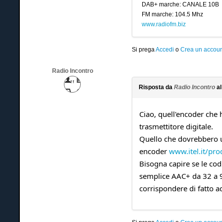
DAB+ marche: CANALE 10B
FM marche: 104.5 Mhz
www.radiofm.biz
Si prega
Accedi
o
Crea un accoun
Radio Incontro
Risposta da
Radio Incontro
al
Ciao, quell'encoder che 
trasmettitore digitale.
Quello che dovrebbero us
encoder
www.itel.it/pr
Bisogna capire se le cod
semplice AAC+ da 32 a 9
corrispondere di fatto a