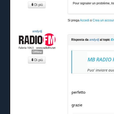
Pour signaler un problème, lis
Di più
Si prega
Accedi
o
Crea un accoun
andydj
Risposta da
andydj
al topic
En
Offline
MB RADIO h
Di più
Puo' inviare aud
perfetto
grazie