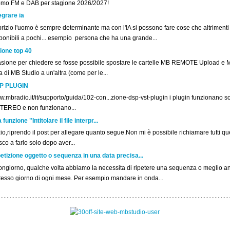
omo FM e DAB per stagione 2026/2027!
egrare ia
rizio l'uomo è sempre determinante ma con l'IA si possono fare cose che altriment
ponibili a pochi... esempio persona che ha una grande...
ione top 40
asione per chiedere se fosse possibile spostare le cartelle MB REMOTE Upload e 
la di MB Studio a un'altra (come per le...
P PLUGIN
.mbradio.it/it/supporto/guida/102-con...zione-dsp-vst-plugin i plugin funzionano sol
STEREO e non funzionano...
unzione "Intitolare il file interpr...
o,riprendo il post per allegare quanto segue.Non mi è possibile richiamare tutti ques
co a farlo solo dopo aver...
etizione oggetto o sequenza in una data precisa...
ngiorno, qualche volta abbiamo la necessita di ripetere una sequenza o meglio a
stesso giorno di ogni mese. Per esempio mandare in onda...