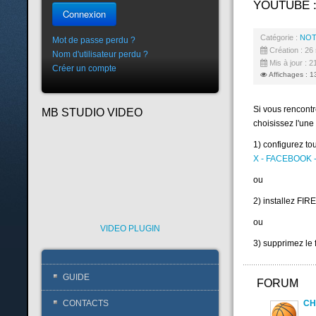
YOUTUBE :
Connexion
Catégorie :
NOT
Mot de passe perdu ?
Création : 2
Nom d'utilisateur perdu ?
Mis à jour : 
Créer un compte
Affichages : 
Si vous rencontr
MB STUDIO VIDEO
choisissez l'une 
1) configurez t
X - FACEBOOK
ou
2) installez FI
ou
VIDEO PLUGIN
3) supprimez le 
GUIDE
FORUM
CH
CONTACTS