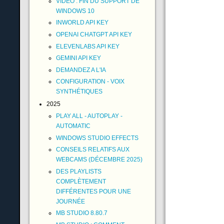
VIDÉO : FIN DU SUPPORT DE
WINDOWS 10
INWORLD API KEY
OPENAI CHATGPT API KEY
ELEVENLABS API KEY
GEMINI API KEY
DEMANDEZ A L'IA
CONFIGURATION - VOIX
SYNTHÉTIQUES
2025
PLAY ALL - AUTOPLAY -
AUTOMATIC
WINDOWS STUDIO EFFECTS
CONSEILS RELATIFS AUX
WEBCAMS (DÉCEMBRE 2025)
DES PLAYLISTS
COMPLÈTEMENT
DIFFÉRENTES POUR UNE
JOURNÉE
MB STUDIO 8.80.7