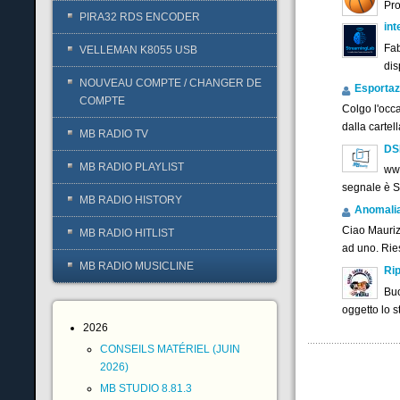
Pr
PIRA32 RDS ENCODER
int
Fab
VELLEMAN K8055 USB
dis
NOUVEAU COMPTE / CHANGER DE
Esportaz
COMPTE
Colgo l'occ
dalla cartel
MB RADIO TV
DS
MB RADIO PLAYLIST
www
segnale è 
MB RADIO HISTORY
Anomalia f
Ciao Maurizi
MB RADIO HITLIST
ad uno. Ries
MB RADIO MUSICLINE
Rip
Buo
oggetto lo 
2026
CONSEILS MATÉRIEL (JUIN
2026)
MB STUDIO 8.81.3