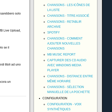
CHANSONS - LES ICÔNES DE
LA LISTE
i sarebbero solo
CHANSONS - TITRE ASSOCIÉ
CHANSONS - RETABLIR
ARCHIVE
MB Live Upload,
SPOTIFY
CHANSONS - COMMENT
AJOUTER NOUVELLES
o se il
CHANSONS
MB MUSIC REPORT
CAPTURER DES CD AUDIO
ti titoli ad uno
AVEC WINDOWS MEDIA
PLAYER
CHANSONS - DISTANCE ENTRE
MÊME HORAIRE
ncora un
CHANSONS - SÉLECTION
MANUELLE DE LA POCHETTE
CONFIGURATION
CONFIGURATION - VOIX
SYNTHÉTIQUES