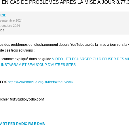
 EN CAS DE PROBLEMES APRES LA MISE A JOUR 8.77.3
IZIE
6 septembre 2024
21 octobre 2024
1359
ez des problèmes de téléchargement depuis YouTube après la mise à jour vers la v
de ces trois solutions :
out comme expliqué dans ce guide
VIDÉO - TÉLÉCHARGER OU DIFFUSER DES V
 - INSTAGRAM ET BEAUCOUP D'AUTRES SITES
REFOX
https://www.mozilla.org/ fr/firefox/nouveau/
fichier
MBStudio\yt-dlp.conf
ART PER RADIO FM E DAB