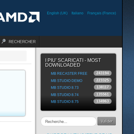
English (UK)
Italiano
Français (France)
RECHERCHER
I PIU' SCARICATI - MOST
DOWNLOADED
243194
MB RECASTER FREE
223325
MB STUDIO DEMO
138117
MB STUDIO 8.73
135561
MB STUDIO 8.74
134963
MB STUDIO 8.75
Rechercher
Valider