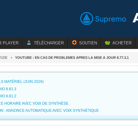
B PLAYER
TÉLÉCHARGER
SOUTIEN
ACHETER
IZIE
YOUTUBE : EN CAS DE PROBLEMES APRES LA MISE A JOUR 8.77.3.1
S MATÉRIEL (JUIN 2026)
IO 8.81.3
IO 8.81.2
E HORAIRE AVEC VOIX DE SYNTHÈSE
N : ANNONCE AUTOMATIQUE AVEC VOIX SYNTHÉTIQUE