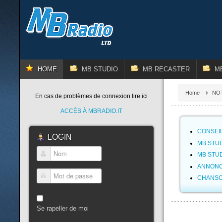
HOME
MB STUDIO
MB RECASTER
M
Home
NOT
En cas de problèmes de connexion lire ici
ACCÈS À MBRADIO.IT
CONSEIL
LOGIN
MB STUD
MB STUD
Nom
ANNONC
CHANSO
Mot de passe
Se rapeller de moi