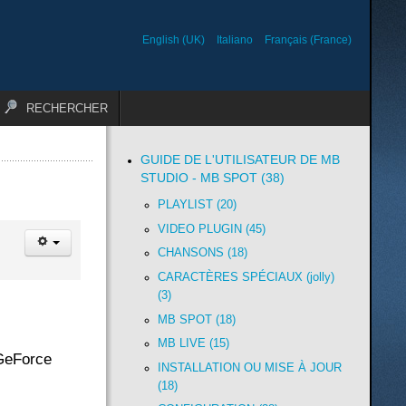
English (UK)
Italiano
Français (France)
RECHERCHER
GUIDE DE L'UTILISATEUR DE MB
STUDIO - MB SPOT (38)
PLAYLIST (20)
VIDEO PLUGIN (45)
CHANSONS (18)
CARACTÈRES SPÉCIAUX (jolly)
(3)
MB SPOT (18)
MB LIVE (15)
 GeForce
INSTALLATION OU MISE À JOUR
(18)