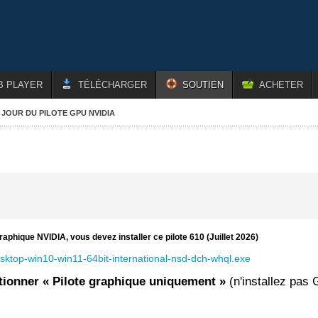
B PLAYER
TÉLÉCHARGER
SOUTIEN
ACHETER
À JOUR DU PILOTE GPU NVIDIA
hique NVIDIA, vous devez installer ce pilote 610 (Juillet 2026)
ktop-win10-win11-64bit-international-nsd-dch-whql.exe
ectionner « Pilote graphique uniquement »
(n'installez pas