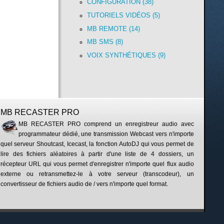
CONFIGURATION (38)
TUTORIELS VIDÉOS (5)
MB REMOTE (14)
MB SMS (8)
VOIX SYNTHÉTIQUES (9)
MB RECASTER PRO
MB RECASTER PRO comprend un enregistreur audio avec
programmateur dédié, une transmission Webcast vers n'importe
quel serveur Shoutcast, Icecast, la fonction AutoDJ qui vous permet de
lire des fichiers aléatoires à partir d'une liste de 4 dossiers, un
récepteur URL qui vous permet d'enregistrer n'importe quel flux audio
externe ou retransmettez-le à votre serveur (transcodeur), un
convertisseur de fichiers audio de / vers n'importe quel format.