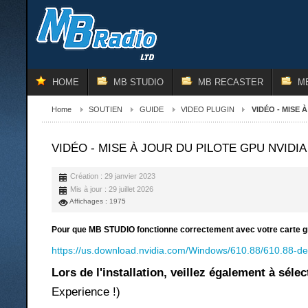
HOME
MB STUDIO
MB RECASTER
M
Home
SOUTIEN
GUIDE
VIDEO PLUGIN
VIDÉO - MISE 
VIDÉO - MISE À JOUR DU PILOTE GPU NVIDIA
Création : 29 janvier 2023
Mis à jour : 29 juillet 2026
Affichages : 1975
Pour que MB STUDIO fonctionne correctement avec votre carte grap
https://us.download.nvidia.com/Windows/610.88/610.88-des
Lors de l'installation, veillez également à sél
Experience !)